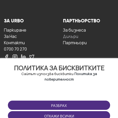
ЗА URBO
ПАРТНЬОРСТВО
Паркиране
За бизнесa
За Hас
Дилъри
Контакти
Партньори
0700 70 270
ПОЛИТИКА ЗА БИСКВИТКИТЕ
Сайтът използва бисквитки
Политика за
поверителност
УСЛОВИЯ ЗА
ИЗТЕГЛЕТЕ
ПОЛЗВАНЕ
ПРИЛОЖЕНИЕТО
РАЗБРАХ
Правила и условия за
ползване
ОТКАЖИ ВСИЧКИ