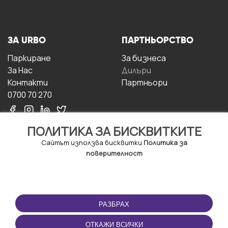
ЗА URBO
ПАРТНЬОРСТВО
Паркиране
За бизнесa
За Hас
Дилъри
Контакти
Партньори
0700 70 270
ПОЛИТИКА ЗА БИСКВИТКИТЕ
Сайтът използва бисквитки
Политика за
поверителност
УСЛОВИЯ ЗА
ИЗТЕГЛЕТЕ
ПОЛЗВАНЕ
ПРИЛОЖЕНИЕТО
РАЗБРАХ
Правила и условия за
ползване
ОТКАЖИ ВСИЧКИ