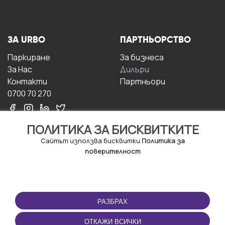
ЗА URBO
ПАРТНЬОРСТВО
Паркиране
За бизнесa
За Hас
Дилъри
Контакти
Партньори
0700 70 270
ПОЛИТИКА ЗА БИСКВИТКИТЕ
Сайтът използва бисквитки
Политика за
поверителност
УСЛОВИЯ ЗА
ИЗТЕГЛЕТЕ
ПОЛЗВАНЕ
ПРИЛОЖЕНИЕТО
РАЗБРАХ
Правила и условия за
ползване
ОТКАЖИ ВСИЧКИ