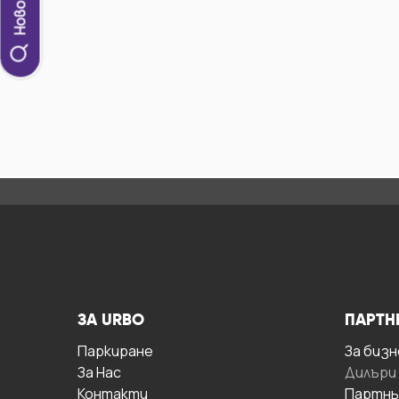
ЗА URBO
ПАРТН
Паркиране
За бизн
За Hас
Дилъри
Контакти
Партнь