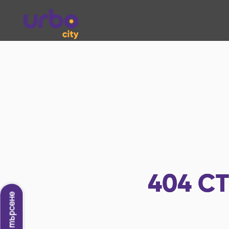
404
СТ
Ново търсене