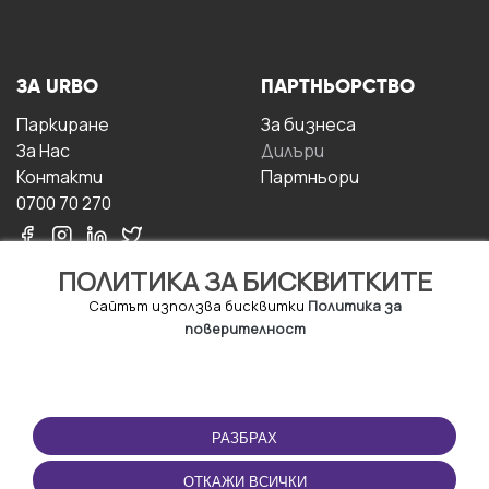
ЗА URBO
ПАРТНЬОРСТВО
Паркиране
За бизнесa
За Hас
Дилъри
Контакти
Партньори
0700 70 270
ПОЛИТИКА ЗА БИСКВИТКИТЕ
Сайтът използва бисквитки
Политика за
поверителност
УСЛОВИЯ ЗА
ИЗТЕГЛЕТЕ
ПОЛЗВАНЕ
ПРИЛОЖЕНИЕТО
РАЗБРАХ
Правила и условия за
ползване
ОТКАЖИ ВСИЧКИ