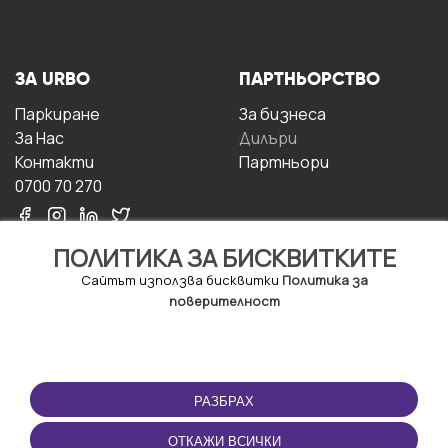
ЗА URBO
ПАРТНЬОРСТВО
Паркиране
За бизнесa
За Hас
Дилъри
Контакти
Партньори
0700 70 270
ПОЛИТИКА ЗА БИСКВИТКИТЕ
Сайтът използва бисквитки
Политика за
поверителност
УСЛОВИЯ ЗА
ИЗТЕГЛЕТЕ
ПОЛЗВАНЕ
ПРИЛОЖЕНИЕТО
РАЗБРАХ
Правила и условия за
ползване
ОТКАЖИ ВСИЧКИ