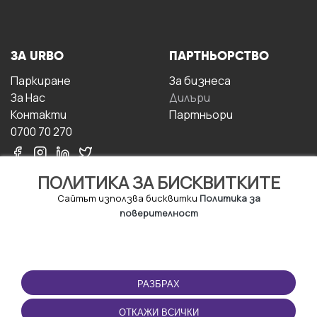
ЗА URBO
ПАРТНЬОРСТВО
Паркиране
За бизнесa
За Hас
Дилъри
Контакти
Партньори
0700 70 270
ПОЛИТИКА ЗА БИСКВИТКИТЕ
Сайтът използва бисквитки
Политика за
поверителност
УСЛОВИЯ ЗА
ИЗТЕГЛЕТЕ
ПОЛЗВАНЕ
ПРИЛОЖЕНИЕТО
РАЗБРАХ
Правила и условия за
ползване
ОТКАЖИ ВСИЧКИ