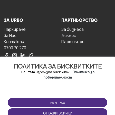
ЗА URBO
ПАРТНЬОРСТВО
Паркиране
За бизнесa
За Hас
Дилъри
Контакти
Партньори
0700 70 270
ПОЛИТИКА ЗА БИСКВИТКИТЕ
Сайтът използва бисквитки
Политика за
поверителност
УСЛОВИЯ ЗА
ИЗТЕГЛЕТЕ
ПОЛЗВАНЕ
ПРИЛОЖЕНИЕТО
РАЗБРАХ
Правила и условия за
ползване
ОТКАЖИ ВСИЧКИ