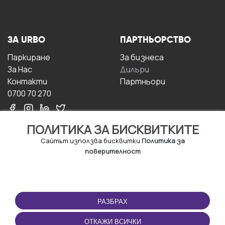
ЗА URBO
ПАРТНЬОРСТВО
Паркиране
За бизнесa
За Hас
Дилъри
Контакти
Партньори
0700 70 270
ПОЛИТИКА ЗА БИСКВИТКИТЕ
Сайтът използва бисквитки
Политика за
поверителност
УСЛОВИЯ ЗА
ИЗТЕГЛЕТЕ
ПОЛЗВАНЕ
ПРИЛОЖЕНИЕТО
РАЗБРАХ
Правила и условия за
ползване
ОТКАЖИ ВСИЧКИ