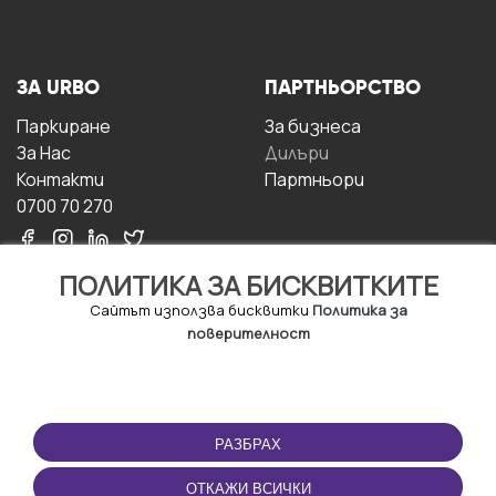
ЗА URBO
ПАРТНЬОРСТВО
Паркиране
За бизнесa
За Hас
Дилъри
Контакти
Партньори
0700 70 270
ПОЛИТИКА ЗА БИСКВИТКИТЕ
Сайтът използва бисквитки
Политика за
поверителност
УСЛОВИЯ ЗА
ИЗТЕГЛЕТЕ
ПОЛЗВАНЕ
ПРИЛОЖЕНИЕТО
РАЗБРАХ
Правила и условия за
ползване
ОТКАЖИ ВСИЧКИ