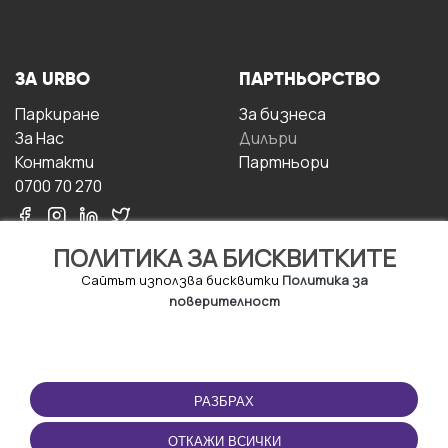
ЗА URBO
ПАРТНЬОРСТВО
Паркиране
За бизнесa
За Hас
Дилъри
Контакти
Партньори
0700 70 270
ПОЛИТИКА ЗА БИСКВИТКИТЕ
Сайтът използва бисквитки
Политика за
поверителност
УСЛОВИЯ ЗА
ИЗТЕГЛЕТЕ
ПОЛЗВАНЕ
ПРИЛОЖЕНИЕТО
РАЗБРАХ
Правила и условия за
ползване
ОТКАЖИ ВСИЧКИ