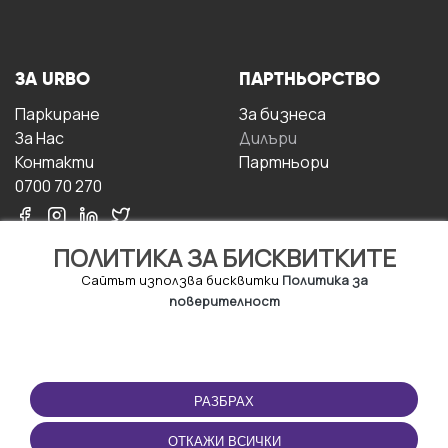
ЗА URBO
ПАРТНЬОРСТВО
Паркиране
За бизнесa
За Hас
Дилъри
Контакти
Партньори
0700 70 270
ПОЛИТИКА ЗА БИСКВИТКИТЕ
Сайтът използва бисквитки
Политика за
поверителност
УСЛОВИЯ ЗА
ИЗТЕГЛЕТЕ
ПОЛЗВАНЕ
ПРИЛОЖЕНИЕТО
РАЗБРАХ
Правила и условия за
ползване
ОТКАЖИ ВСИЧКИ