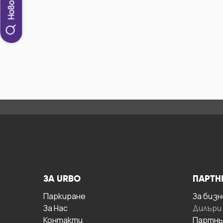
ЗА URBO
ПАРТН
Паркиране
За бизн
За Hас
Дилъри
Контакти
Партнь