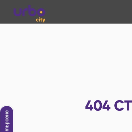
404
СТ
Ново търсене