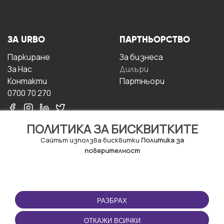
ЗА URBO
ПАРТНЬОРСТВО
Паркиране
За бизнесa
За Hас
Дилъри
Контакти
Партньори
0700 70 270
ПОЛИТИКА ЗА БИСКВИТКИТЕ
Сайтът използва бисквитки
Политика за
поверителност
УСЛОВИЯ ЗА
ИЗТЕГЛЕТЕ
ПОЛЗВАНЕ
ПРИЛОЖЕНИЕТО
РАЗБРАХ
Правила и условия за
ползване
ОТКАЖИ ВСИЧКИ