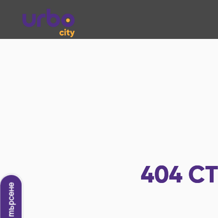
404
СТ
Ново търсене