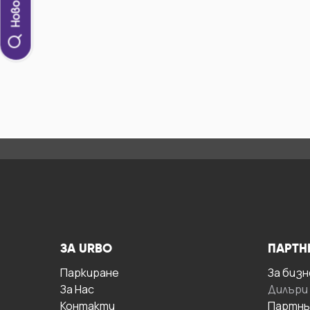
ЗА URBO
ПАРТН
Паркиране
За бизн
За Hас
Дилъри
Контакти
Партнь