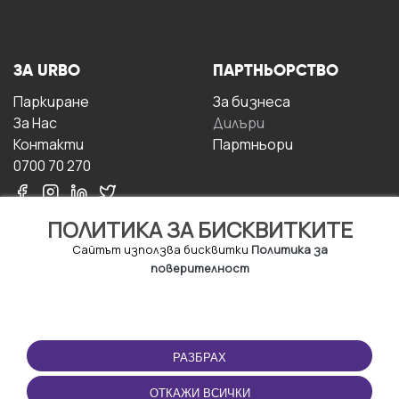
ЗА URBO
ПАРТНЬОРСТВО
Паркиране
За бизнесa
За Hас
Дилъри
Контакти
Партньори
0700 70 270
ПОЛИТИКА ЗА БИСКВИТКИТЕ
Сайтът използва бисквитки
Политика за
поверителност
УСЛОВИЯ ЗА
ИЗТЕГЛЕТЕ
ПОЛЗВАНЕ
ПРИЛОЖЕНИЕТО
РАЗБРАХ
Правила и условия за
ползване
ОТКАЖИ ВСИЧКИ