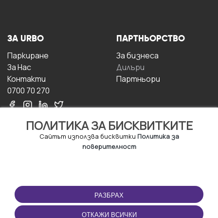
ЗА URBO
ПАРТНЬОРСТВО
Паркиране
За бизнесa
За Hас
Дилъри
Контакти
Партньори
0700 70 270
ПОЛИТИКА ЗА БИСКВИТКИТЕ
Сайтът използва бисквитки
Политика за
поверителност
УСЛОВИЯ ЗА
ИЗТЕГЛЕТЕ
ПОЛЗВАНЕ
ПРИЛОЖЕНИЕТО
РАЗБРАХ
Правила и условия за
ползване
ОТКАЖИ ВСИЧКИ