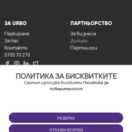
ЗА URBO
ПАРТНЬОРСТВО
Паркиране
За бизнесa
За Hас
Дилъри
Контакти
Партньори
0700 70 270
ПОЛИТИКА ЗА БИСКВИТКИТЕ
Сайтът използва бисквитки
Политика за
поверителност
УСЛОВИЯ ЗА
ИЗТЕГЛЕТЕ
ПОЛЗВАНЕ
ПРИЛОЖЕНИЕТО
РАЗБРАХ
Правила и условия за
ползване
ОТКАЖИ ВСИЧКИ