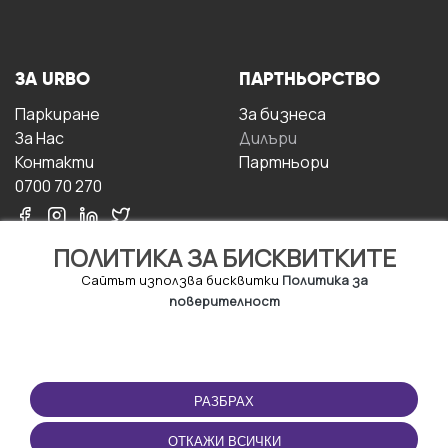
ЗА URBO
ПАРТНЬОРСТВО
Паркиране
За бизнесa
За Hас
Дилъри
Контакти
Партньори
0700 70 270
ПОЛИТИКА ЗА БИСКВИТКИТЕ
Сайтът използва бисквитки
Политика за
поверителност
УСЛОВИЯ ЗА
ИЗТЕГЛЕТЕ
ПОЛЗВАНЕ
ПРИЛОЖЕНИЕТО
РАЗБРАХ
Правила и условия за
ползване
ОТКАЖИ ВСИЧКИ