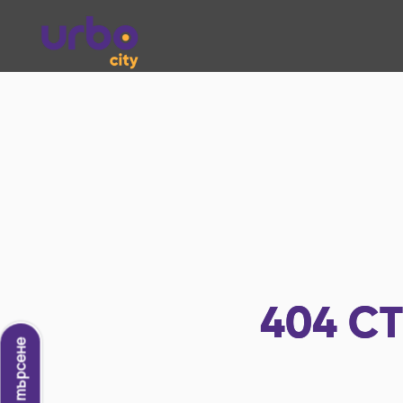
404
СТ
Ново търсене