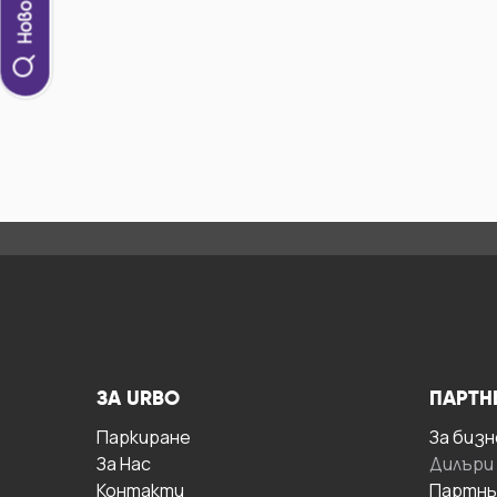
ЗА URBO
ПАРТН
Паркиране
За бизн
За Hас
Дилъри
Контакти
Партнь