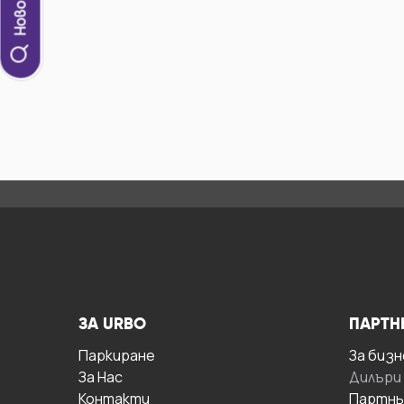
ЗА URBO
ПАРТН
Паркиране
За бизн
За Hас
Дилъри
Контакти
Партнь