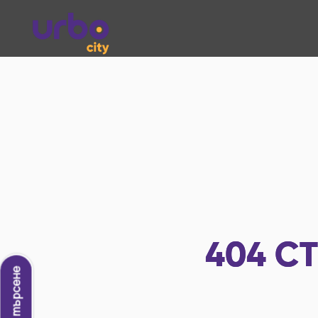
404
СТ
Ново търсене