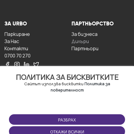
ЗА URBO
ПАРТНЬОРСТВО
Паркиране
За бизнесa
За Hас
Дилъри
Контакти
Партньори
0700 70 270
ПОЛИТИКА ЗА БИСКВИТКИТЕ
Сайтът използва бисквитки
Политика за
поверителност
УСЛОВИЯ ЗА
ИЗТЕГЛЕТЕ
ПОЛЗВАНЕ
ПРИЛОЖЕНИЕТО
РАЗБРАХ
Правила и условия за
ползване
ОТКАЖИ ВСИЧКИ