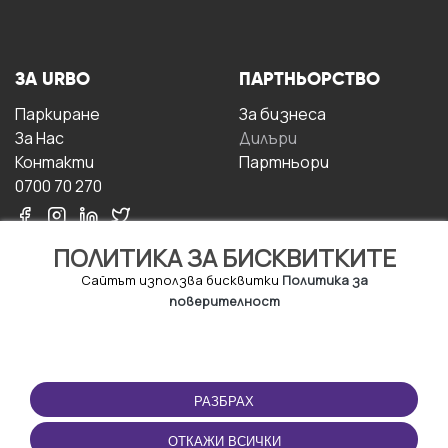
ЗА URBO
ПАРТНЬОРСТВО
Паркиране
За бизнесa
За Hас
Дилъри
Контакти
Партньори
0700 70 270
ПОЛИТИКА ЗА БИСКВИТКИТЕ
Сайтът използва бисквитки
Политика за
поверителност
УСЛОВИЯ ЗА
ИЗТЕГЛЕТЕ
ПОЛЗВАНЕ
ПРИЛОЖЕНИЕТО
РАЗБРАХ
Правила и условия за
ползване
ОТКАЖИ ВСИЧКИ