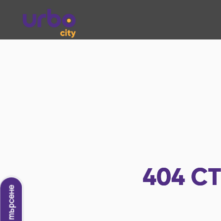
404
СТ
Ново търсене