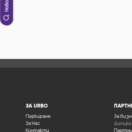
ЗА URBO
ПАРТН
Паркиране
За бизн
За Hас
Дилъри
Контакти
Партнь