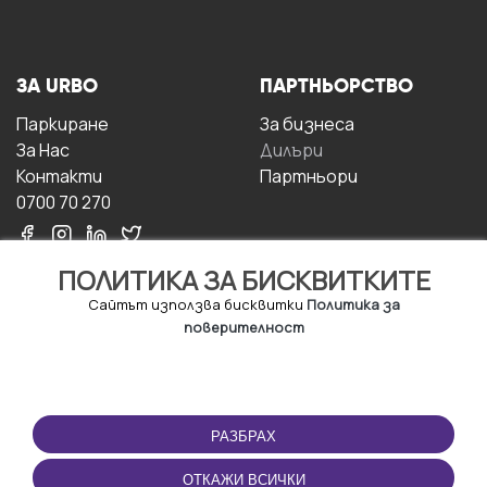
ЗА URBO
ПАРТНЬОРСТВО
Паркиране
За бизнесa
За Hас
Дилъри
Контакти
Партньори
0700 70 270
ПОЛИТИКА ЗА БИСКВИТКИТЕ
Сайтът използва бисквитки
Политика за
поверителност
УСЛОВИЯ ЗА
ИЗТЕГЛЕТЕ
ПОЛЗВАНЕ
ПРИЛОЖЕНИЕТО
РАЗБРАХ
Правила и условия за
ползване
ОТКАЖИ ВСИЧКИ