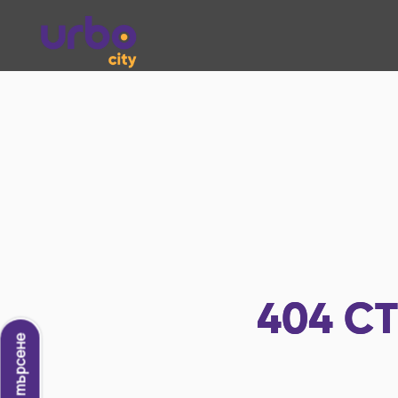
404
СТ
Ново търсене