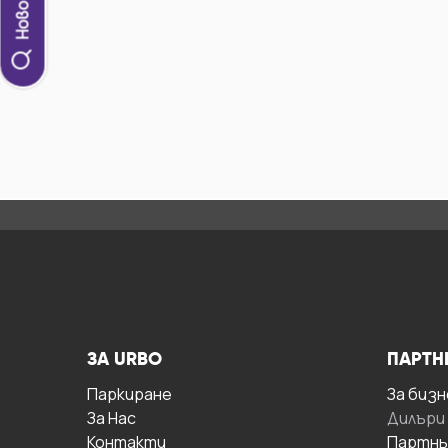
ЗА URBO
ПАРТН
Паркиране
За бизн
За Hас
Дилъри
Контакти
Партнь