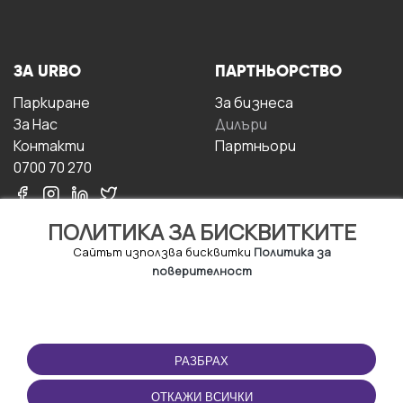
ЗА URBO
ПАРТНЬОРСТВО
Паркиране
За бизнесa
За Hас
Дилъри
Контакти
Партньори
0700 70 270
ПОЛИТИКА ЗА БИСКВИТКИТЕ
Сайтът използва бисквитки
Политика за
поверителност
УСЛОВИЯ ЗА
ИЗТЕГЛЕТЕ
ПОЛЗВАНЕ
ПРИЛОЖЕНИЕТО
РАЗБРАХ
Правила и условия за
ползване
ОТКАЖИ ВСИЧКИ