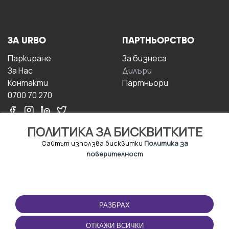
ЗА URBO
ПАРТНЬОРСТВО
Паркиране
За бизнесa
За Hас
Дилъри
Контакти
Партньори
0700 70 270
ПОЛИТИКА ЗА БИСКВИТКИТЕ
Сайтът използва бисквитки
Политика за
поверителност
УСЛОВИЯ ЗА
ИЗТЕГЛЕТЕ
ПОЛЗВАНЕ
ПРИЛОЖЕНИЕТО
РАЗБРАХ
Правила и условия за
ползване
ОТКАЖИ ВСИЧКИ