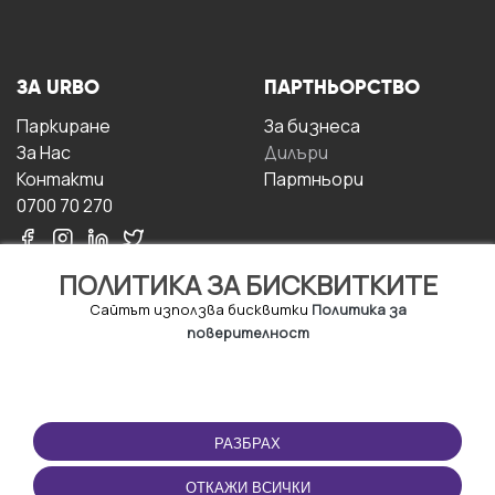
ЗА URBO
ПАРТНЬОРСТВО
Паркиране
За бизнесa
За Hас
Дилъри
Контакти
Партньори
0700 70 270
ПОЛИТИКА ЗА БИСКВИТКИТЕ
Сайтът използва бисквитки
Политика за
поверителност
УСЛОВИЯ ЗА
ИЗТЕГЛЕТЕ
ПОЛЗВАНЕ
ПРИЛОЖЕНИЕТО
РАЗБРАХ
Правила и условия за
ползване
ОТКАЖИ ВСИЧКИ