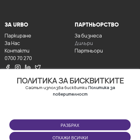
ЗА URBO
ПАРТНЬОРСТВО
Паркиране
За бизнесa
За Hас
Дилъри
Контакти
Партньори
0700 70 270
ПОЛИТИКА ЗА БИСКВИТКИТЕ
Сайтът използва бисквитки
Политика за
поверителност
УСЛОВИЯ ЗА
ИЗТЕГЛЕТЕ
ПОЛЗВАНЕ
ПРИЛОЖЕНИЕТО
РАЗБРАХ
Правила и условия за
ползване
ОТКАЖИ ВСИЧКИ