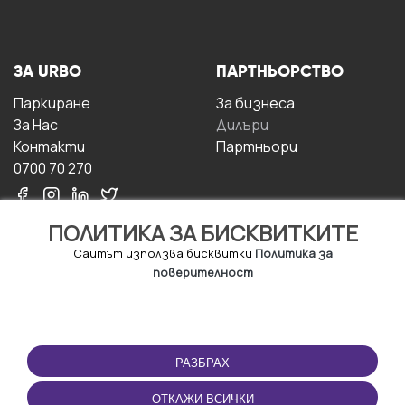
ЗА URBO
ПАРТНЬОРСТВО
Паркиране
За бизнесa
За Hас
Дилъри
Контакти
Партньори
0700 70 270
ПОЛИТИКА ЗА БИСКВИТКИТЕ
Сайтът използва бисквитки
Политика за
поверителност
УСЛОВИЯ ЗА
ИЗТЕГЛЕТЕ
ПОЛЗВАНЕ
ПРИЛОЖЕНИЕТО
РАЗБРАХ
Правила и условия за
ползване
ОТКАЖИ ВСИЧКИ