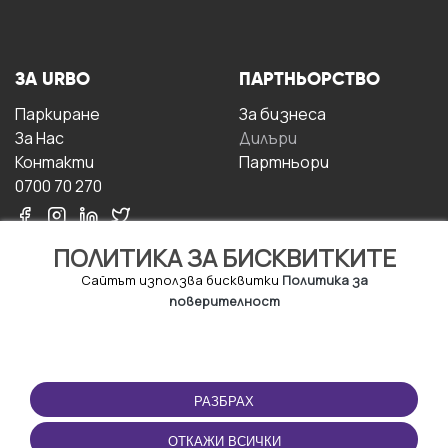
ЗА URBO
ПАРТНЬОРСТВО
Паркиране
За бизнесa
За Hас
Дилъри
Контакти
Партньори
0700 70 270
ПОЛИТИКА ЗА БИСКВИТКИТЕ
Сайтът използва бисквитки
Политика за
поверителност
УСЛОВИЯ ЗА
ИЗТЕГЛЕТЕ
ПОЛЗВАНЕ
ПРИЛОЖЕНИЕТО
РАЗБРАХ
Правила и условия за
ползване
ОТКАЖИ ВСИЧКИ