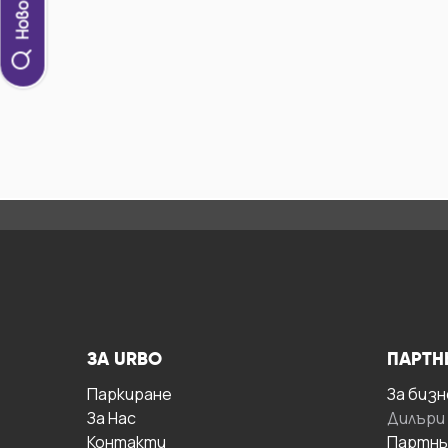
ЗА URBO
ПАРТН
Паркиране
За бизн
За Hас
Дилъри
Контакти
Партнь