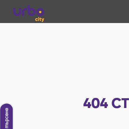
404
СТ
Ново търсене