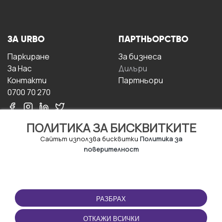
ЗА URBO
ПАРТНЬОРСТВО
Паркиране
За бизнесa
За Hас
Дилъри
Контакти
Партньори
0700 70 270
ПОЛИТИКА ЗА БИСКВИТКИТЕ
Сайтът използва бисквитки
Политика за
поверителност
УСЛОВИЯ ЗА
ИЗТЕГЛЕТЕ
ПОЛЗВАНЕ
ПРИЛОЖЕНИЕТО
РАЗБРАХ
Правила и условия за
ползване
ОТКАЖИ ВСИЧКИ