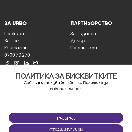
ЗА URBO
ПАРТНЬОРСТВО
Паркиране
За бизнесa
За Hас
Дилъри
Контакти
Партньори
0700 70 270
ПОЛИТИКА ЗА БИСКВИТКИТЕ
Сайтът използва бисквитки
Политика за
поверителност
УСЛОВИЯ ЗА
ИЗТЕГЛЕТЕ
ПОЛЗВАНЕ
ПРИЛОЖЕНИЕТО
РАЗБРАХ
Правила и условия за
ползване
ОТКАЖИ ВСИЧКИ