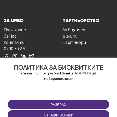
ЗА URBO
ПАРТНЬОРСТВО
Паркиране
За бизнесa
За Hас
Дилъри
Контакти
Партньори
0700 70 270
ПОЛИТИКА ЗА БИСКВИТКИТЕ
Сайтът използва бисквитки
Политика за
поверителност
УСЛОВИЯ ЗА
ИЗТЕГЛЕТЕ
ПОЛЗВАНЕ
ПРИЛОЖЕНИЕТО
РАЗБРАХ
Правила и условия за
ползване
ОТКАЖИ ВСИЧКИ