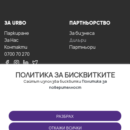
ЗА URBO
ПАРТНЬОРСТВО
Паркиране
За бизнесa
За Hас
Дилъри
Контакти
Партньори
0700 70 270
ПОЛИТИКА ЗА БИСКВИТКИТЕ
Сайтът използва бисквитки
Политика за
поверителност
УСЛОВИЯ ЗА
ИЗТЕГЛЕТЕ
ПОЛЗВАНЕ
ПРИЛОЖЕНИЕТО
РАЗБРАХ
Правила и условия за
ползване
ОТКАЖИ ВСИЧКИ