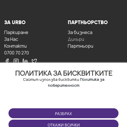
ЗА URBO
ПАРТНЬОРСТВО
Паркиране
За бизнесa
За Hас
Дилъри
Контакти
Партньори
0700 70 270
ПОЛИТИКА ЗА БИСКВИТКИТЕ
Сайтът използва бисквитки
Политика за
поверителност
УСЛОВИЯ ЗА
ИЗТЕГЛЕТЕ
ПОЛЗВАНЕ
ПРИЛОЖЕНИЕТО
РАЗБРАХ
Правила и условия за
ползване
ОТКАЖИ ВСИЧКИ