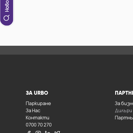
ЗА URBO
ПАРТН
Паркиране
За бизн
За Hас
Дилъри
Контакти
Партнь
0700 70 270