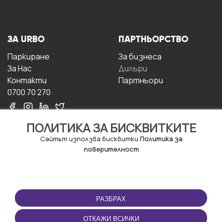
ЗА URBO
ПАРТНЬОРСТВО
Паркиране
За бизнесa
За Hас
Дилъри
Контакти
Партньори
0700 70 270
ПОЛИТИКА ЗА БИСКВИТКИТЕ
Сайтът използва бисквитки
Политика за
поверителност
УСЛОВИЯ ЗА
ИЗТЕГЛЕТЕ
ПОЛЗВАНЕ
ПРИЛОЖЕНИЕТО
РАЗБРАХ
Правила и условия за
ползване
ОТКАЖИ ВСИЧКИ