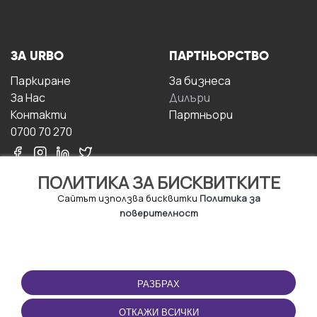
ЗА URBO
ПАРТНЬОРСТВО
Паркиране
За бизнесa
За Hас
Дилъри
Контакти
Партньори
0700 70 270
ПОЛИТИКА ЗА БИСКВИТКИТЕ
Сайтът използва бисквитки
Политика за
поверителност
УСЛОВИЯ ЗА
ИЗТЕГЛЕТЕ
ПОЛЗВАНЕ
ПРИЛОЖЕНИЕТО
РАЗБРАХ
Правила и условия за
ползване
ОТКАЖИ ВСИЧКИ