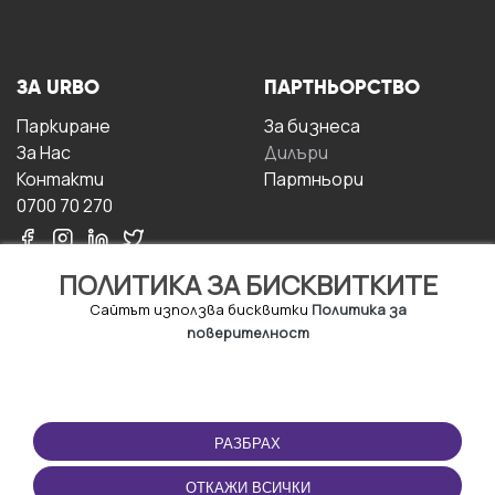
ЗА URBO
ПАРТНЬОРСТВО
Паркиране
За бизнесa
За Hас
Дилъри
Контакти
Партньори
0700 70 270
ПОЛИТИКА ЗА БИСКВИТКИТЕ
Сайтът използва бисквитки
Политика за
поверителност
УСЛОВИЯ ЗА
ИЗТЕГЛЕТЕ
ПОЛЗВАНЕ
ПРИЛОЖЕНИЕТО
РАЗБРАХ
Правила и условия за
ползване
ОТКАЖИ ВСИЧКИ