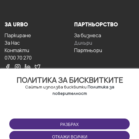
ЗА URBO
ПАРТНЬОРСТВО
Паркиране
За бизнесa
За Hас
Дилъри
Контакти
Партньори
0700 70 270
ПОЛИТИКА ЗА БИСКВИТКИТЕ
Сайтът използва бисквитки
Политика за
поверителност
УСЛОВИЯ ЗА
ИЗТЕГЛЕТЕ
ПОЛЗВАНЕ
ПРИЛОЖЕНИЕТО
РАЗБРАХ
Правила и условия за
ползване
ОТКАЖИ ВСИЧКИ