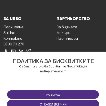
ЗА URBO
ПАРТНЬОРСТВО
Паркиране
За бизнесa
За Hас
Дилъри
Контакти
Партньори
0700 70 270
ПОЛИТИКА ЗА БИСКВИТКИТЕ
Сайтът използва бисквитки
Политика за
поверителност
УСЛОВИЯ ЗА
ИЗТЕГЛЕТЕ
ПОЛЗВАНЕ
ПРИЛОЖЕНИЕТО
РАЗБРАХ
Правила и условия за
ползване
ОТКАЖИ ВСИЧКИ