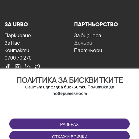
ЗА URBO
ПАРТНЬОРСТВО
Паркиране
За бизнесa
За Hас
Дилъри
Контакти
Партньори
0700 70 270
ПОЛИТИКА ЗА БИСКВИТКИТЕ
Сайтът използва бисквитки
Политика за
поверителност
УСЛОВИЯ ЗА
ИЗТЕГЛЕТЕ
ПОЛЗВАНЕ
ПРИЛОЖЕНИЕТО
РАЗБРАХ
Правила и условия за
ползване
ОТКАЖИ ВСИЧКИ