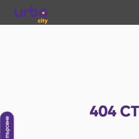
404
СТ
Ново търсене