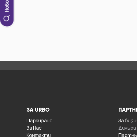
ЗА URBO
ПАРТН
Паркиране
За бизн
За Hас
Дилъри
Контакти
Партнь