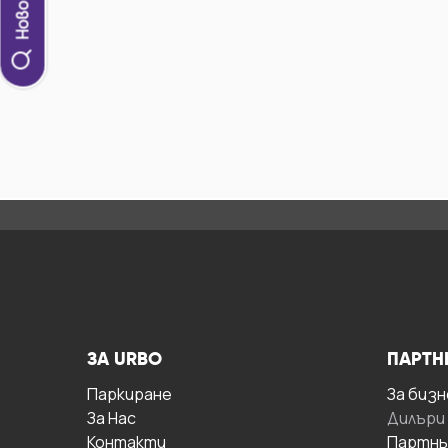
ЗА URBO
ПАРТН
Паркиране
За бизн
За Hас
Дилъри
Контакти
Партнь