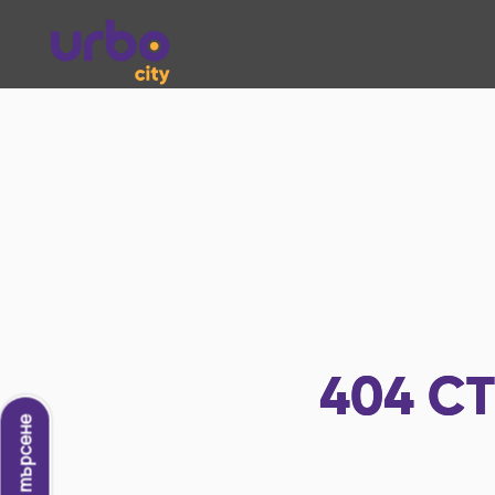
404
СТ
Ново търсене