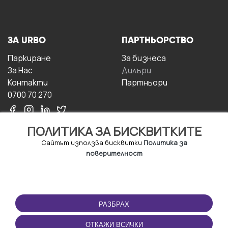
ЗА URBO
ПАРТНЬОРСТВО
Паркиране
За бизнесa
За Hас
Дилъри
Контакти
Партньори
0700 70 270
ПОЛИТИКА ЗА БИСКВИТКИТЕ
Сайтът използва бисквитки
Политика за
поверителност
УСЛОВИЯ ЗА
ИЗТЕГЛЕТЕ
ПОЛЗВАНЕ
ПРИЛОЖЕНИЕТО
РАЗБРАХ
Правила и условия за
ползване
ОТКАЖИ ВСИЧКИ