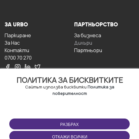
ЗА URBO
ПАРТНЬОРСТВО
Паркиране
За бизнесa
За Hас
Дилъри
Контакти
Партньори
0700 70 270
ПОЛИТИКА ЗА БИСКВИТКИТЕ
Сайтът използва бисквитки
Политика за
поверителност
УСЛОВИЯ ЗА
ИЗТЕГЛЕТЕ
ПОЛЗВАНЕ
ПРИЛОЖЕНИЕТО
РАЗБРАХ
Правила и условия за
ползване
ОТКАЖИ ВСИЧКИ