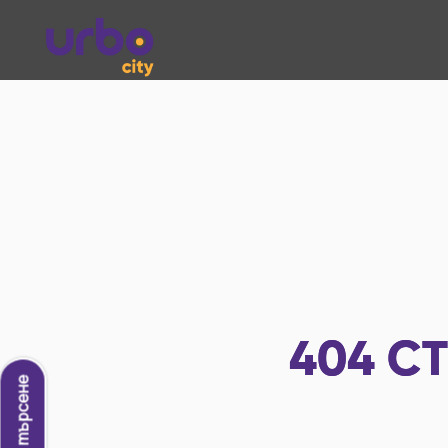
404
СТ
Ново търсене