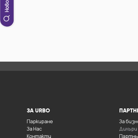
ЗА URBO
ПАРТН
Паркиране
За бизн
За Hас
Дилъри
Контакти
Партнь